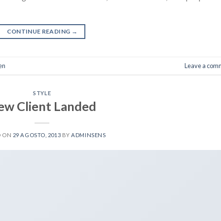
CONTINUE READING
→
en
Leave a com
STYLE
ew Client Landed
D ON
29 AGOSTO, 2013
BY
ADMINSENS