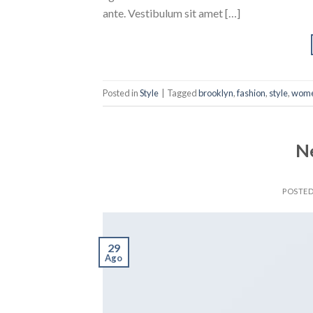
ante. Vestibulum sit amet […]
Posted in
Style
|
Tagged
brooklyn
,
fashion
,
style
,
wom
N
POSTE
29
Ago