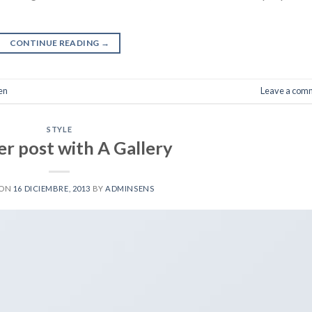
CONTINUE READING
→
en
Leave a com
STYLE
r post with A Gallery
 ON
16 DICIEMBRE, 2013
BY
ADMINSENS