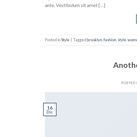
ante. Vestibulum sit amet […]
Posted in
Style
|
Tagged
brooklyn
,
fashion
,
style
,
wom
Anothe
POSTED
16
Dic