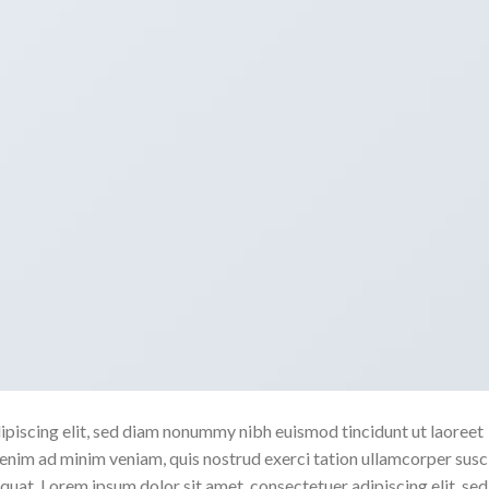
ipiscing elit, sed diam nonummy nibh euismod tincidunt ut laoreet
enim ad minim veniam, quis nostrud exerci tation ullamcorper susc
quat. Lorem ipsum dolor sit amet, consectetuer adipiscing elit, sed